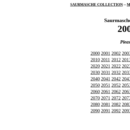
SAURMASCHE COLLECTION
--
M
Saurmasche
200
Pleas
2000
2001
2002
200
2010
2011
2012
201
2020
2021
2022
202
2030
2031
2032
203
2040
2041
2042
204
2050
2051
2052
205
2060
2061
2062
206
2070
2071
2072
207
2080
2081
2082
208
2090
2091
2092
209