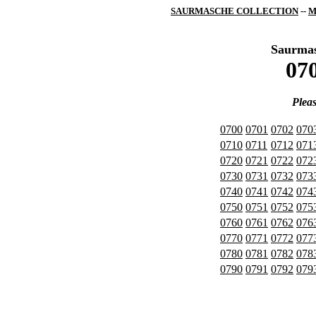
SAURMASCHE COLLECTION
--
M
Saurma
070
Pleas
0700
0701
0702
070
0710
0711
0712
071
0720
0721
0722
072
0730
0731
0732
073
0740
0741
0742
074
0750
0751
0752
075
0760
0761
0762
076
0770
0771
0772
077
0780
0781
0782
078
0790
0791
0792
079