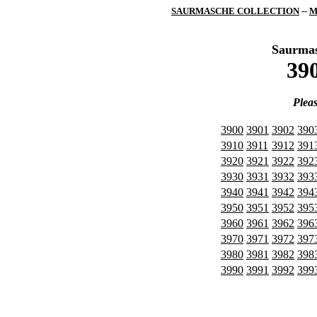
SAURMASCHE COLLECTION
--
M
Saurma
390
Pleas
3900
3901
3902
390
3910
3911
3912
391
3920
3921
3922
392
3930
3931
3932
393
3940
3941
3942
394
3950
3951
3952
395
3960
3961
3962
396
3970
3971
3972
397
3980
3981
3982
398
3990
3991
3992
399