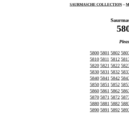
SAURMASCHE COLLECTION
--
M
Saurma
580
Pleas
5800
5801
5802
580
5810
5811
5812
581
5820
5821
5822
582
5830
5831
5832
583
5840
5841
5842
584
5850
5851
5852
585
5860
5861
5862
586
5870
5871
5872
587
5880
5881
5882
588
5890
5891
5892
589