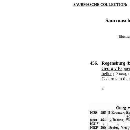
SAURMASCHE COLLECTION
: -
Saurmasche
[Illust
456.
Regensburg (b
Georg v Pappe
heller
, 
(12 mm)
G
/
arms
in di
G