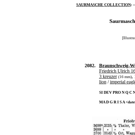
SAURMASCHE COLLECTION
: -
Saurmasche
[Illust
2082.
Braunschweig-Wo
Friedrich Ulrich 1
3 kreuzer
,
(16 mm)
lion
/
imperial eagl
SI DEV PRO N Q C 
MA D G R I S A <dat