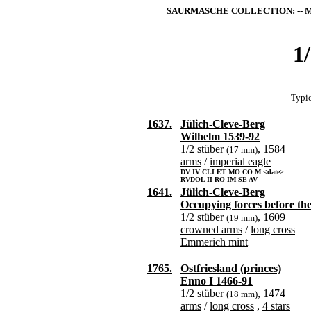
SAURMASCHE COLLECTION
: --
M
1
Typic
1637.
Jülich-Cleve-Berg
Wilhelm 1539-92
1/2 stüber
, 1584
(17 mm)
arms
/
imperial eagle
DV IV CLI ET MO CO M <date>
RVDOL II RO IM SE AV
1641.
Jülich-Cleve-Berg
Occupying forces before the
1/2 stüber
, 1609
(19 mm)
crowned arms
/
long cross
Emmerich mint
1765.
Ostfriesland (princes)
Enno I 1466-91
1/2 stüber
, 1474
(18 mm)
arms
/
long cross
,
4 stars