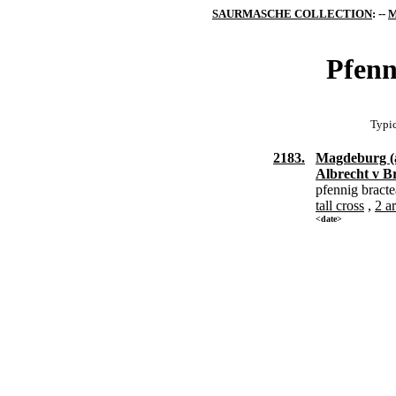
SAURMASCHE COLLECTION
: --
M
Pfenn
Typic
2183.
Magdeburg (
Albrecht v B
pfennig bract
tall cross
,
2 a
<date>