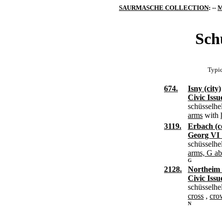
SAURMASCHE COLLECTION
: --
M
Sch
Typic
674.
Isny (city)
Civic Issu
schüsselhe
arms
with
3119.
Erbach (c
Georg VI 
schüsselhe
arms, G a
G
2128.
Northeim (
Civic Issu
schüsselhe
cross
,
cro
N