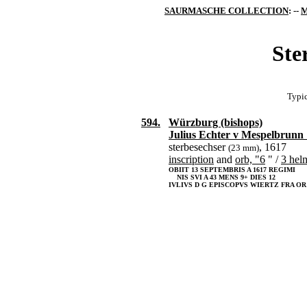
SAURMASCHE COLLECTION
: --
M
Ste
Typic
594.
Würzburg (bishops)
Julius Echter v Mespelbrunn
sterbesechser
, 1617
(23 mm)
inscription
and
orb, "6
" /
3 hel
OBIIT 13 SEPTEMBRIS A 1617 REGIMI
NIS SVI A 43 MENS 9+ DIES 12
IVLIVS D G EPISCOPVS WIERTZ FRA OR