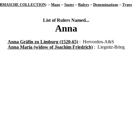
RMASCHE COLLECTION
: --
Maps
--
States
--
Rulers
--
Denominations
--
Types
List of Rulers Named...
Anna
Anna Gräfin zu Limburg (1520-65)
: Hervorden-A&S
Anna Maria (widow of Joachim Friedrich)
: Liegnitz-Brieg