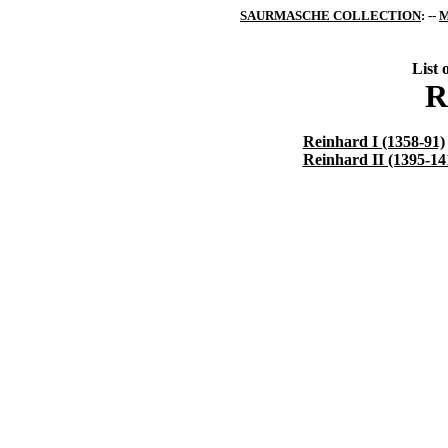
SAURMASCHE COLLECTION
: --
M
List 
R
Reinhard I (1358-91)
Reinhard II (1395-14