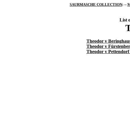
SAURMASCHE COLLECTION
: --
M
List 
Theodor v Beringhaus
Theodor v Fürstenber
Theodor v Pettendorf 