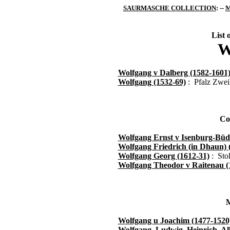
SAURMASCHE COLLECTION
: --
M
List 
W
Wolfgang v Dalberg (1582-1601
Wolfgang (1532-69)
: Pfalz Zwei
Co
Wolfgang Ernst v Isenburg-Büd
Wolfgang Friedrich (in Dhaun) 
Wolfgang Georg (1612-31)
: Stol
Wolfgang Theodor v Raitenau (
M
Wolfgang u Joachim (1477-1520
Wolfgang, Ludwig, Heinrich, Al