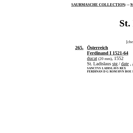
SAURMASCHE COLLECTION
: --
M
St.
[che
265.
Österreich
Ferdinand I 1521-64
ducat
, 1552
(20 mm)
St. Ladislaus
stg
/
date
,
SANCTVS LADISLAVS REX
FERDINAN D G ROM HVN BOE RE