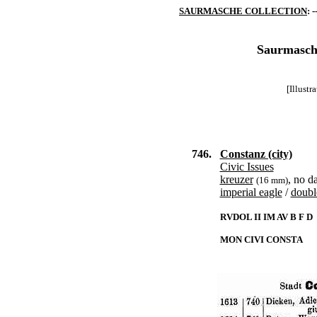
SAURMASCHE COLLECTION
: -
Saurmasche
[Illust
746.
Constanz (city)
Civic Issues
kreuzer
, no d
(16 mm)
imperial eagle
/
doubl
RVDOL II IM AV B F D
MON CIVI CONSTA