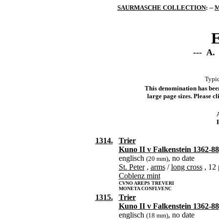
SAURMASCHE COLLECTION
: --
M
E
--- A.
Typic
This denomination has been 
large page sizes. Please cli
1314.
Trier
Kuno II v Falkenstein 1362-88
englisch
, no date
(20 mm)
St. Peter
,
arms
/
long cross
, 12
Coblenz mint
CVNO AREPS TREVERI
MONETA CONFLVENC
1315.
Trier
Kuno II v Falkenstein 1362-88
englisch
, no date
(18 mm)