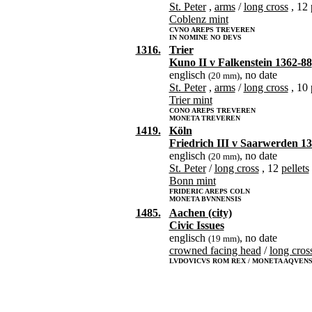
St. Peter
,
arms
/
long cross
, 12
Coblenz mint
CVNO AREPS TREVEREN
IN NOMINE NO DEVS
1316.
Trier
Kuno II v Falkenstein 1362-88
englisch
, no date
(20 mm)
St. Peter
,
arms
/
long cross
, 10
Trier mint
CONO AREPS TREVEREN
MONETA TREVEREN
1419.
Köln
Friedrich III v Saarwerden 1
englisch
, no date
(20 mm)
St. Peter
/
long cross
, 12
pellets
Bonn mint
FRIDERIC AREPS COLN
MONETA BVNNENSIS
1485.
Aachen (city)
Civic Issues
englisch
, no date
(19 mm)
crowned facing head
/
long cros
LVDOVICVS ROM REX / MONETA AQVENS