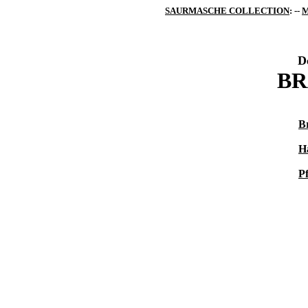
SAURMASCHE COLLECTION
: --
M
D
BR
B
H
Pf