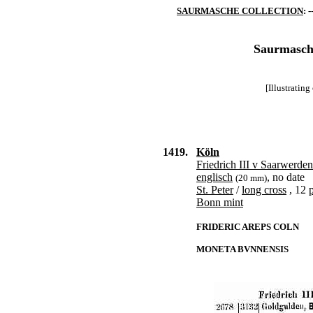
SAURMASCHE COLLECTION
: -
Saurmasche
[Illustratin
1419.
Köln
Friedrich III v Saarwerde
englisch
, no date
(20 mm)
St. Peter
/
long cross
, 12
p
Bonn mint
FRIDERIC AREPS COLN
MONETA BVNNENSIS