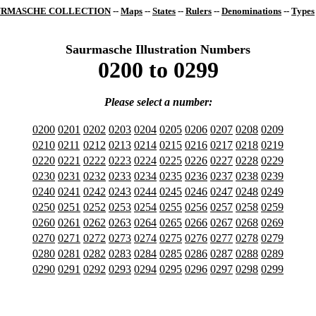
URMASCHE COLLECTION
--
Maps
--
States
--
Rulers
--
Denominations
--
Types
Saurmasche Illustration Numbers
0200 to 0299
Please select a number:
0200
0201
0202
0203
0204
0205
0206
0207
0208
0209
0210
0211
0212
0213
0214
0215
0216
0217
0218
0219
0220
0221
0222
0223
0224
0225
0226
0227
0228
0229
0230
0231
0232
0233
0234
0235
0236
0237
0238
0239
0240
0241
0242
0243
0244
0245
0246
0247
0248
0249
0250
0251
0252
0253
0254
0255
0256
0257
0258
0259
0260
0261
0262
0263
0264
0265
0266
0267
0268
0269
0270
0271
0272
0273
0274
0275
0276
0277
0278
0279
0280
0281
0282
0283
0284
0285
0286
0287
0288
0289
0290
0291
0292
0293
0294
0295
0296
0297
0298
0299