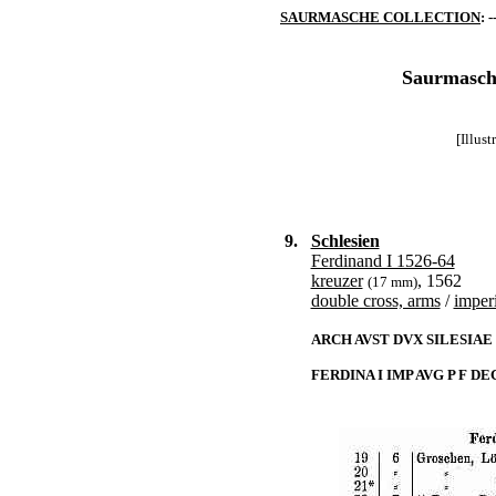
SAURMASCHE COLLECTION
: -
Saurmasche
[Illus
9.
Schlesien
Ferdinand I 1526-64
kreuzer
, 1562
(17 mm)
double cross, arms
/
imperi
ARCH AVST DVX SILESIAE |
FERDINA I IMP AVG P F DE