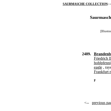
SAURMASCHE COLLECTION
: -
Saurmasche
[Illust
2489.
Brandenb
Friedrich 
hohlpfenni
eagle
, ray
Frankfurt 
F
<--
previous pa