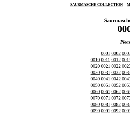
SAURMASCHE COLLECTION
--
M
Saurmasche
000
Pleas
0001
0002
000
0010
0011
0012
001
0020
0021
0022
002
0030
0031
0032
003
0040
0041
0042
004
0050
0051
0052
005
0060
0061
0062
006
0070
0071
0072
007
0080
0081
0082
008
0090
0091
0092
009